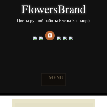
FlowersBrand
Цветы ручной работы Елены Брандорф
MENU
Skip
to
content