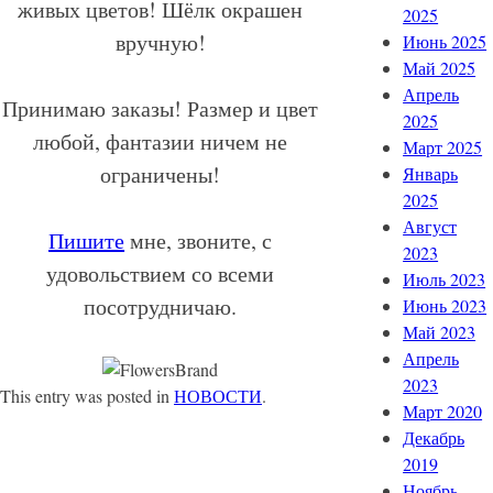
живых цветов! Шёлк окрашен
2025
вручную!
Июнь 2025
Май 2025
Апрель
Принимаю заказы! Размер и цвет
2025
любой, фантазии ничем не
Март 2025
ограничены!
Январь
2025
Август
Пишите
мне, звоните, с
2023
удовольствием со всеми
Июль 2023
посотрудничаю.
Июнь 2023
Май 2023
Апрель
2023
This entry was posted in
НОВОСТИ
.
Март 2020
Декабрь
2019
Ноябрь