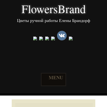
FlowersBrand
Цветы ручной работы Елены Брандорф
MENU
Skip
to
content