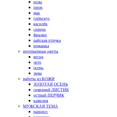
розы
пион
мак
гибискус
василёк
сирень
фиалки
райская птичка
ромашка
интерьерные цветы
весна
лето
осень
зима
работы из КОЖИ
ЗОЛОТАЯ ОСЕНЬ
сияющий ЛИСТИК
острый ПЕРЧИК
камелия
МУЖСКАЯ ТЕМА
нарцисс
ромашки