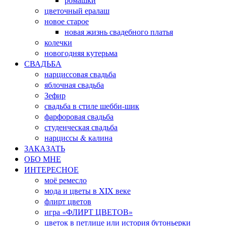
цветочный ералаш
новое старое
новая жизнь свадебного платья
колечки
новогодняя кутерьма
СВАДЬБА
нарциссовая свадьба
яблочная свадьба
Зефир
свадьба в стиле шебби-шик
фарфоровая свадьба
студенческая свадьба
нарциссы & калина
ЗАКАЗАТЬ
ОБО МНЕ
ИНТЕРЕСНОЕ
моё ремесло
мода и цветы в XIX веке
флирт цветов
игра «ФЛИРТ ЦВЕТОВ»
цветок в петлице или история бутоньерки