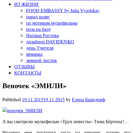
ИЗ ЖИЗНИ
FOOD EMBASSY by Julia Vysotskay
парад шляп
по мотивам мультфильма
роза на балу
Наташа Ростова
дизайнер DAVIDENKO
день Учителя
ярмарка
зимний листик
ОТЗЫВЫ
КОНТАКТЫ
Веночек «ЭМИЛИ»
Published
19.11.2015
19.11.2015
by
Елена Брандорф
А вы смотрели мультфильм «Труп невесты» Тима Бёртона?…
Недавно мне поступил заказ на веночек, назову его