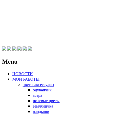
FlowersBrand
Цветы ручной работы Елены
Брандорф
Menu
Skip
НОВОСТИ
to
МОИ РАБОТЫ
content
цветы аксессуары
одуванчик
астра
полевые цветы
земляничка
ландыши