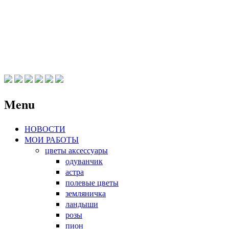
FlowersBrand
Цветы ручной работы Елены Брандорф
Menu
Skip
НОВОСТИ
to
МОИ РАБОТЫ
content
цветы аксессуары
одуванчик
астра
полевые цветы
земляничка
ландыши
розы
пион