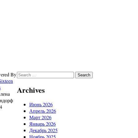
Search
ered By
for:
Sixteen
s
Archives
лена
андорф
Июнь 2026
4
Апрель 2026
Март 2026
Январь 2026
Декабрь 2025
Ноябрь 2025