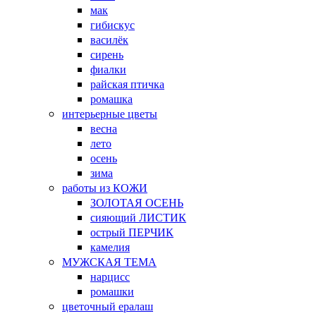
мак
гибискус
василёк
сирень
фиалки
райская птичка
ромашка
интерьерные цветы
весна
лето
осень
зима
работы из КОЖИ
ЗОЛОТАЯ ОСЕНЬ
сияющий ЛИСТИК
острый ПЕРЧИК
камелия
МУЖСКАЯ ТЕМА
нарцисс
ромашки
цветочный ералаш