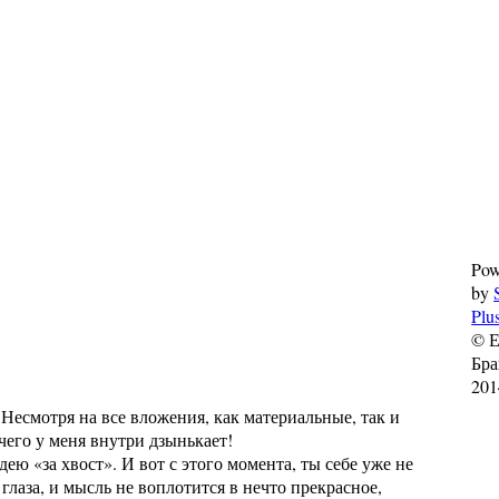
Pow
by
Plu
© Е
Бр
201
есмотря на все вложения, как материальные, так и
 чего у меня внутри дзынькает!
 «за хвост». И вот с этого момента, ты себе уже не
лаза, и мысль не воплотится в нечто прекрасное,