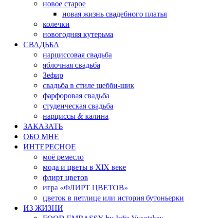
новое старое
новая жизнь свадебного платья
колечки
новогодняя кутерьма
СВАДЬБА
нарциссовая свадьба
яблочная свадьба
Зефир
свадьба в стиле шебби-шик
фарфоровая свадьба
студенческая свадьба
нарциссы & калина
ЗАКАЗАТЬ
ОБО МНЕ
ИНТЕРЕСНОЕ
моё ремесло
мода и цветы в XIX веке
флирт цветов
игра «ФЛИРТ ЦВЕТОВ»
цветок в петлице или история бутоньерки
ИЗ ЖИЗНИ
FOOD EMBASSY by Julia Vysotskay