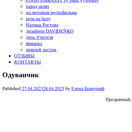
парад шляп
по мотивам мультфильма
роза на балу
Наташа Ростова
дизайнер DAVIDENKO
день Учителя
ярмарка
зимний листик
ОТЗЫВЫ
КОНТАКТЫ
Одуванчик
Published
27.04.2023
28.04.2023
by
Елена Брандорф
Прозрачный,