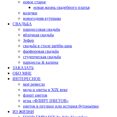
новое старое
новая жизнь свадебного платья
колечки
новогодняя кутерьма
СВАДЬБА
нарциссовая свадьба
яблочная свадьба
Зефир
свадьба в стиле шебби-шик
фарфоровая свадьба
студенческая свадьба
нарциссы & калина
ЗАКАЗАТЬ
ОБО МНЕ
ИНТЕРЕСНОЕ
моё ремесло
мода и цветы в XIX веке
флирт цветов
игра «ФЛИРТ ЦВЕТОВ»
цветок в петлице или история бутоньерки
ИЗ ЖИЗНИ
FOOD EMBASSY by Julia Vysotskay