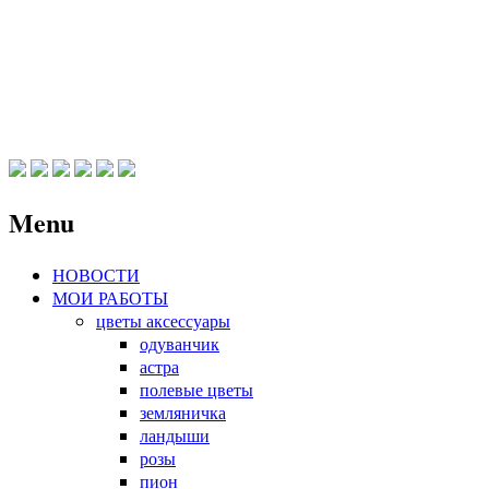
FlowersBrand
Цветы ручной работы Елены Брандорф
Menu
Skip
НОВОСТИ
to
МОИ РАБОТЫ
content
цветы аксессуары
одуванчик
астра
полевые цветы
земляничка
ландыши
розы
пион