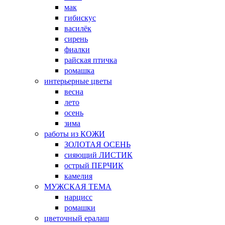
мак
гибискус
василёк
сирень
фиалки
райская птичка
ромашка
интерьерные цветы
весна
лето
осень
зима
работы из КОЖИ
ЗОЛОТАЯ ОСЕНЬ
сияющий ЛИСТИК
острый ПЕРЧИК
камелия
МУЖСКАЯ ТЕМА
нарцисс
ромашки
цветочный ералаш