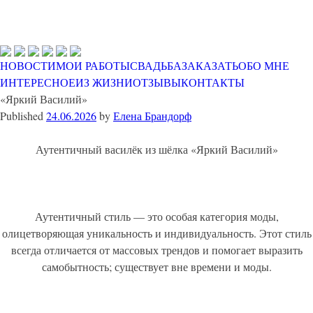
FlowersBrand
Цветы ручной работы Елены Брандорф
Skip
НОВОСТИ
МОИ РАБОТЫ
СВАДЬБА
ЗАКАЗАТЬ
ОБО МНЕ
to
ИНТЕРЕСНОЕ
ИЗ ЖИЗНИ
ОТЗЫВЫ
КОНТАКТЫ
content
«Яркий Василий»
Published
24.06.2026
by
Елена Брандорф
Аутентичный василёк из шёлка «Яркий Василий»
Аутентичный стиль — это особая категория моды,
олицетворяющая уникальность и индивидуальность. Этот стиль
всегда отличается от массовых трендов и помогает выразить
самобытность; существует вне времени и моды.